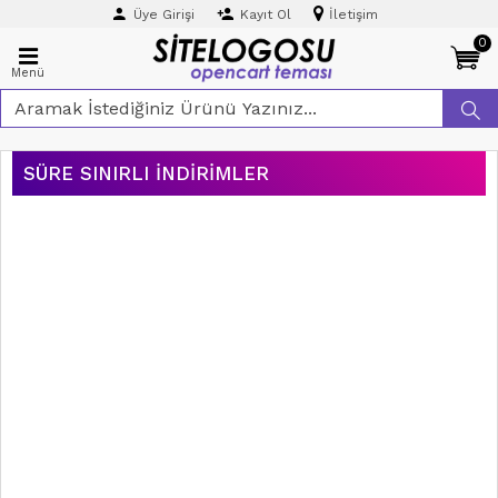
Üye Girişi
Kayıt Ol
İletişim
0
Menü
SÜRE SINIRLI İNDIRIMLER
ÜCRETSIZ
KARGO
AYNI GÜN
KARGO
₺0,00