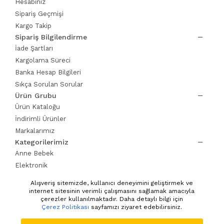
Hesabınız
Sipariş Geçmişi
Kargo Takip
Sipariş Bilgilendirme
İade Şartları
Kargolama Süreci
Banka Hesap Bilgileri
Sıkça Sorulan Sorular
Ürün Grubu
Ürün Kataloğu
İndirimli Ürünler
Markalarımız
Kategorilerimiz
Anne Bebek
Elektronik
Ev Yaşam
Alışveriş sitemizde, kullanıcı deneyimini geliştirmek ve
Giyim Kozmetik
internet sitesinin verimli çalışmasını sağlamak amacıyla
çerezler kullanılmaktadır. Daha detaylı bilgi için
Pet Shop
Çerez Politikası
sayfamızı ziyaret edebilirsiniz.