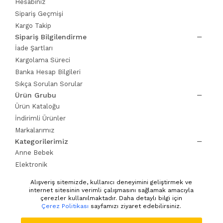
Hesabınız
Sipariş Geçmişi
Kargo Takip
Sipariş Bilgilendirme
İade Şartları
Kargolama Süreci
Banka Hesap Bilgileri
Sıkça Sorulan Sorular
Ürün Grubu
Ürün Kataloğu
İndirimli Ürünler
Markalarımız
Kategorilerimiz
Anne Bebek
Elektronik
Ev Yaşam
Alışveriş sitemizde, kullanıcı deneyimini geliştirmek ve
Giyim Kozmetik
internet sitesinin verimli çalışmasını sağlamak amacıyla
çerezler kullanılmaktadır. Daha detaylı bilgi için
Pet Shop
Çerez Politikası
sayfamızı ziyaret edebilirsiniz.