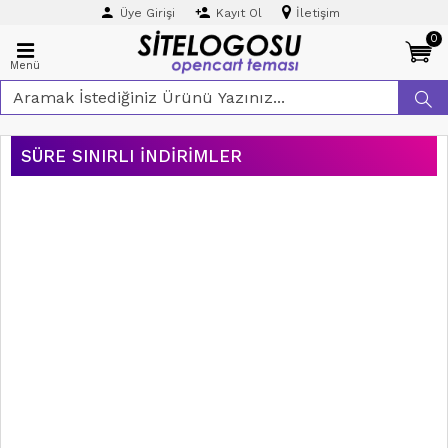
Üye Girişi
Kayıt Ol
İletişim
0
Menü
SÜRE SINIRLI İNDIRIMLER
ÜCRETSIZ
KARGO
AYNI GÜN
KARGO
₺0,00