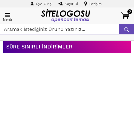
Üye Girişi
Kayıt Ol
İletişim
0
Menü
SÜRE SINIRLI İNDIRIMLER
ÜCRETSIZ
KARGO
AYNI GÜN
KARGO
₺0,00