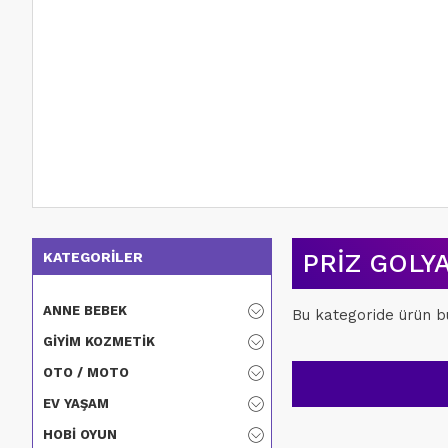
AYNI GÜN
KARGO
₺0,00
PRIZ GOLY
KATEGORILER
ANNE BEBEK
Bu kategoride ürün b
GIYIM KOZMETIK
OTO / MOTO
EV YAŞAM
HOBI OYUN