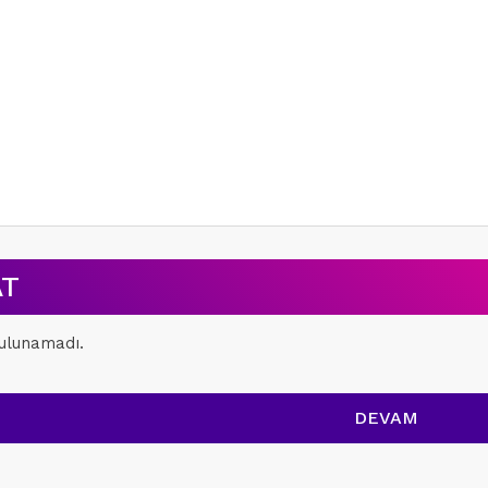
AT
ulunamadı.
DEVAM