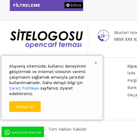
FILTRELEME
Sıfırla
Müsteri Hiz
085X XXX X
×
Bilgilendirme
Müşteri Sayfası
Sipa
Alışveriş sitemizde, kullanıcı deneyimini
geliştirmek ve internet sitesinin verimli
Hakkımızda
Hesabınız
İade 
çalışmasını sağlamak amacıyla çerezler
Teslimat Bilgisi
Sipariş Geçmişi
Karg
kullanılmaktadır. Daha detaylı bilgi için
Gizlilik Sözleşmesi
Kargo Takip
Banka
Çerez Politikası
sayfamızı ziyaret
edebilirsiniz.
Şartlar ve Koşullar
Sıkç
Çerez Politikası
Kabul Et
Copyright © 2025 - Tüm Hakları Saklıdır
WHATSAPP DESTEK