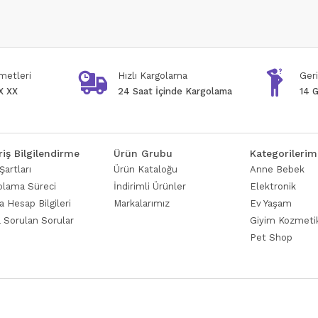
metleri
Hızlı Kargolama
Geri
X XX
24 Saat İçinde Kargolama
14 G
riş Bilgilendirme
Ürün Grubu
Kategorilerim
Şartları
Ürün Kataloğu
Anne Bebek
olama Süreci
İndirimli Ürünler
Elektronik
 Hesap Bilgileri
Markalarımız
Ev Yaşam
a Sorulan Sorular
Giyim Kozmeti
Pet Shop