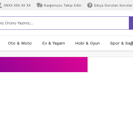
08XX XXX XX XX
Kargonuzu Takip Edin
Sıkça Sorulan Sorular
Oto & Moto
Ev & Yaşam
Hobi & Oyun
Spor & Sağl