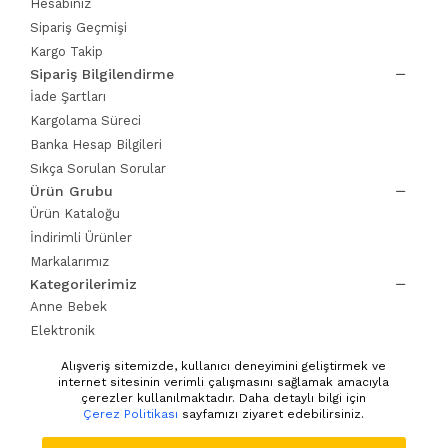
Hesabınız
Sipariş Geçmişi
Kargo Takip
Sipariş Bilgilendirme
İade Şartları
Kargolama Süreci
Banka Hesap Bilgileri
Sıkça Sorulan Sorular
Ürün Grubu
Ürün Kataloğu
İndirimli Ürünler
Markalarımız
Kategorilerimiz
Anne Bebek
Elektronik
Ev Yaşam
Alışveriş sitemizde, kullanıcı deneyimini geliştirmek ve
Giyim Kozmetik
internet sitesinin verimli çalışmasını sağlamak amacıyla
çerezler kullanılmaktadır. Daha detaylı bilgi için
Pet Shop
Çerez Politikası
sayfamızı ziyaret edebilirsiniz.