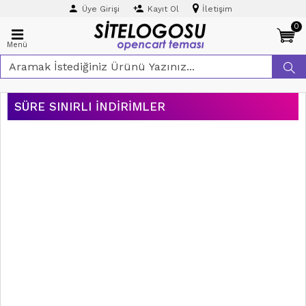
Üye Girişi
Kayıt Ol
İletişim
0
Menü
SÜRE SINIRLI İNDIRIMLER
ÜCRETSIZ
KARGO
AYNI GÜN
KARGO
₺0,00