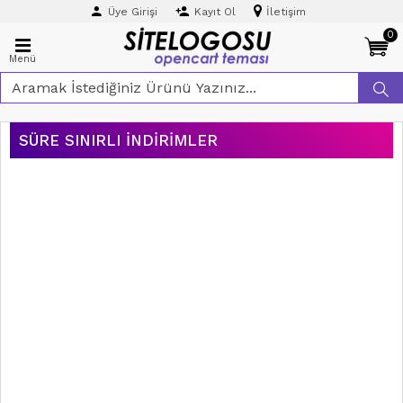
Üye Girişi
Kayıt Ol
İletişim
0
Menü
SÜRE SINIRLI İNDIRIMLER
ÜCRETSIZ
KARGO
AYNI GÜN
KARGO
₺0,00